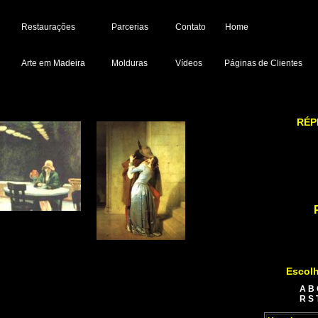
Restaurações
Parcerias
Contato
Home
Arte em Madeira
Molduras
Vídeos
Páginas de Clientes
RÉP
Escolh
A
B
R
S