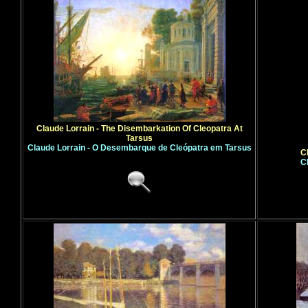
Claude Lorrain - The Disembarkation Of Cleopatra At
Tarsus
Claude Lorrain - O Desembarque de Cleópatra em Tarsus
C
C