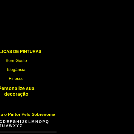
LICAS DE PINTURAS
Bom Gosto
Elegância
Finesse
Personalize sua
decoração
a o Pintor Pelo Sobrenome
C
D
E
F
G
H
I
J
K
L
M
N
O
P
Q
T
U
V
W
X
Y
Z