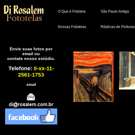
O Que é Fototela
São Paulo Antiga
Nossas Fototelas
Réplicas de Pinturas
Envie suas fotos por
email ou
contate nosso estúdio.
Telefone:
0-xx-11-
2561-1753
email