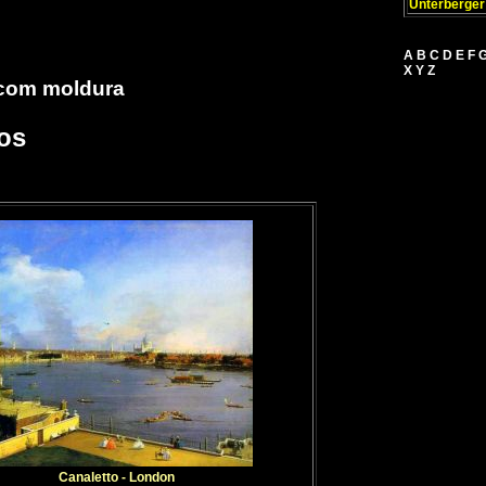
Unterberger
A
B
C
D
E
F
X
Y
Z
 com moldura
os
Canaletto - London