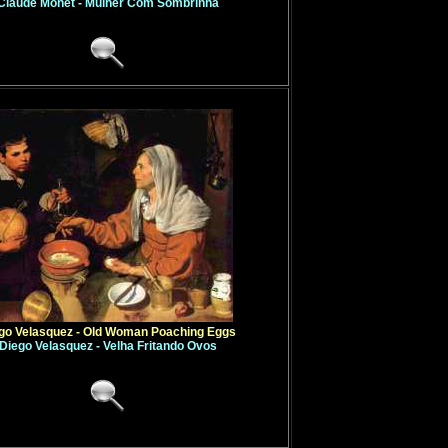
Claude Monet - Mulher Com Sombrinha
go Velasquez - Old Woman Poaching Eggs
Diego Velasquez - Velha Fritando Ovos