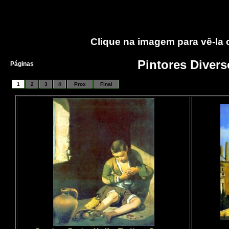
Clique na imagem para vê-la
Pintores Divers
Páginas
1
2
3
4
Prox
Final