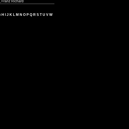
,
Franz Richard
G
H
I
J
K
L
M
N
O
P
Q
R
S
T
U
V
W