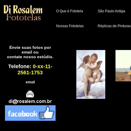
O Que é Fototela
São Paulo Antiga
Nossas Fototelas
Réplicas de Pinturas
Envie suas fotos por
email ou
contate nosso estúdio.
Telefone:
0-xx-11-
2561-1753
email