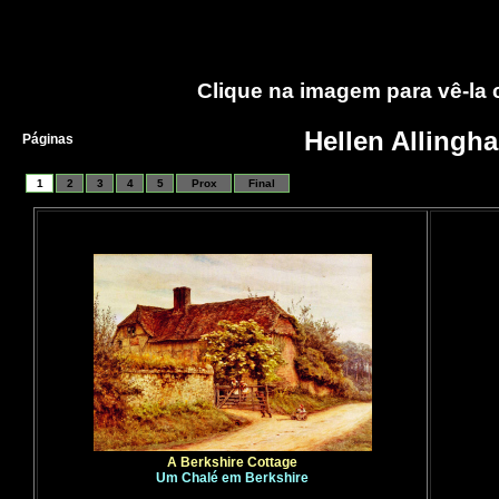
Clique na imagem para vê-la
Hellen Allingh
Páginas
1
2
3
4
5
Prox
Final
A Berkshire Cottage
Um Chalé em Berkshire