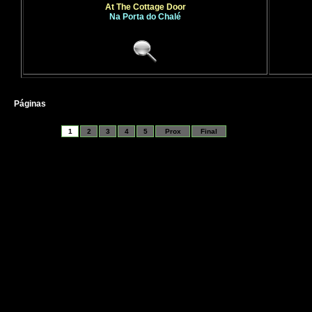
At The Cottage Door
Na Porta do Chalé
Páginas
1
2
3
4
5
Prox
Final