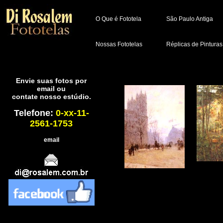
O Que é Fototela
São Paulo Antiga
Nossas Fototelas
Réplicas de Pinturas
Envie suas fotos por
email ou
contate nosso estúdio.
Telefone:
0-xx-11-
2561-1753
email