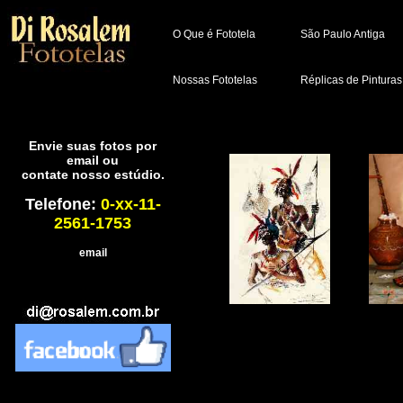
O Que é Fototela
São Paulo Antiga
Nossas Fototelas
Réplicas de Pinturas
Envie suas fotos por
email ou
contate nosso estúdio.
Telefone:
0-xx-11-
2561-1753
email