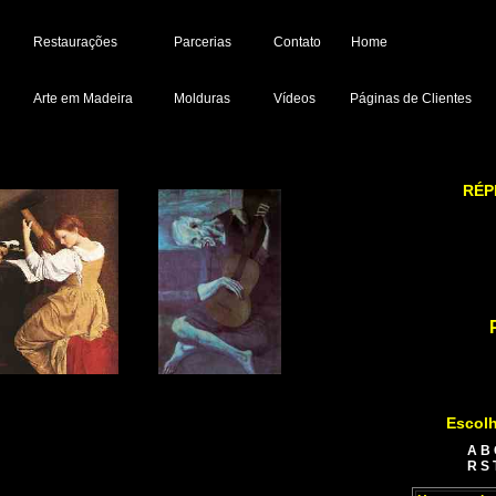
Restaurações
Parcerias
Contato
Home
Arte em Madeira
Molduras
Vídeos
Páginas de Clientes
RÉP
Escolh
A
B
R
S