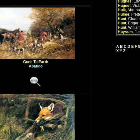
Hughes
,
Edw
Huguet
,
Vict
Hulk
,
Abrah
Hulme
,
Frede
Hunt
,
Charle
Hunt
,
Edgar
Hunt
,
Willia
Huysum
,
Ja
A
B
C
D
E
F
X
Y
Z
Gone To Earth
Abatido