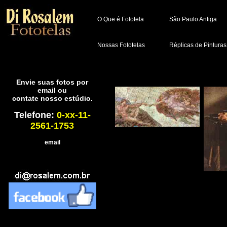
O Que é Fototela
São Paulo Antiga
Nossas Fototelas
Réplicas de Pinturas
Envie suas fotos por
email ou
contate nosso estúdio.
Telefone:
0-xx-11-
2561-1753
email