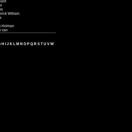
ard
or
am
rick William
s
m Holman
n van
G
H
I
J
K
L
M
N
O
P
Q
R
S
T
U
V
W