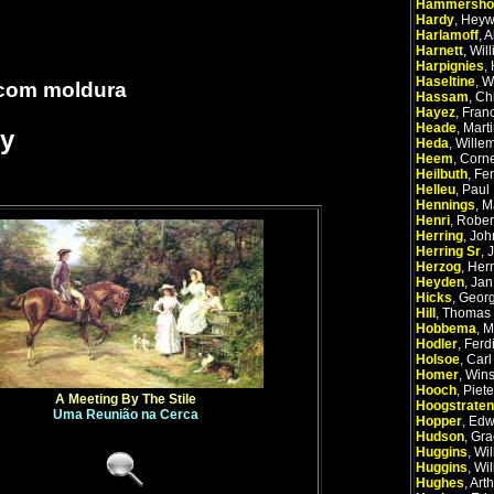
Hammersho
Hardy
,
Heyw
Harlamoff
,
A
Harnett
,
Wil
Harpignies
,
Haseltine
,
W
 com moldura
Hassam
,
Ch
Hayez
,
Fran
Heade
,
Mart
y
Heda
,
Wille
Heem
,
Corne
Heilbuth
,
Fe
Helleu
,
Paul
Hennings
,
M
Henri
,
Rober
Herring
,
Joh
Herring Sr
,
J
Herzog
,
Her
Heyden
,
Jan
Hicks
,
Georg
Hill
,
Thomas
Hobbema
,
M
Hodler
,
Ferd
Holsoe
,
Carl
Homer
,
Win
Hooch
,
Piete
A Meeting By The Stile
Hoogstraten
Uma Reunião na Cerca
Hopper
,
Edw
Hudson
,
Gra
Huggins
,
Wil
Huggins
,
Wil
Hughes
,
Arth