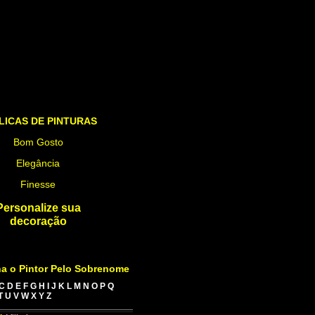
LICAS DE PINTURAS
Bom Gosto
Elegância
Finesse
Personalize sua
decoração
a o Pintor Pelo Sobrenome
C
D
E
F
G
H
I
J
K
L
M
N
O
P
Q
T
U
V
W
X
Y
Z