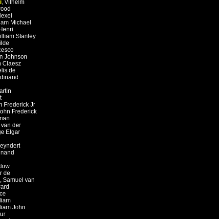
i
,
Vilhelm
ood
lexei
liam Michael
Henri
illiam Stanley
ilde
cesco
in Johnson
m Claesz
lis de
rdinand
artin
t
n Frederick Jr
ohn Frederick
man
 van der
e Elgar
eyndert
inand
slow
r de
,
Samuel van
ard
ce
liam
liam John
ur